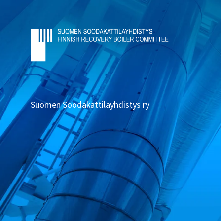
Suomen Soodakattilayhdistys ry