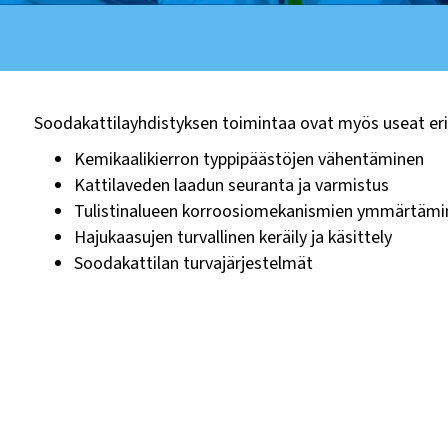
Soodakattilayhdistyksen toimintaa ovat myös useat eril
Kemikaalikierron typpipäästöjen vähentäminen
Kattilaveden laadun seuranta ja varmistus
Tulistinalueen korroosiomekanismien ymmärtämi
Hajukaasujen turvallinen keräily ja käsittely
Soodakattilan turvajärjestelmät