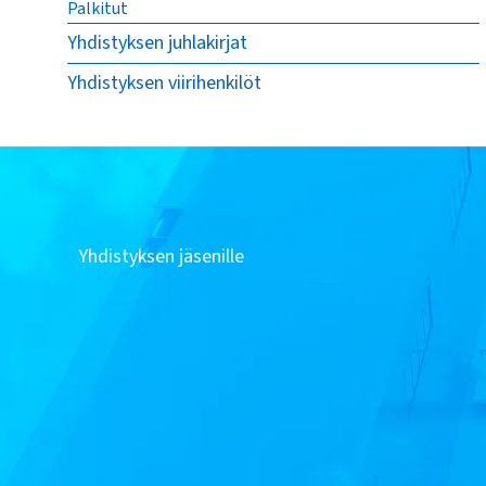
Palkitut
Yhdistyksen juhlakirjat
Yhdistyksen viirihenkilöt
Yhdistyksen jäsenille