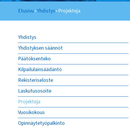
Etusivu
•
Yhdistys
•
Projekteja
Yhdistys
Yhdistyksen säännöt
Päätöksenteko
Kilpailulainsäädäntö
Rekisteriseloste
Laskutusosoite
Projekteja
Vuosikokous
Opinnäytetyöpalkinto