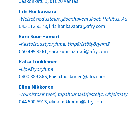
Jaakonkatu 3, 01620 Vantaa
Iiris Honkavaara
-Yleiset tiedustelut, jäsenhakemukset, Hallitus, 
045 112 9278,
iiris.honkavaara@afry.com
Sara Suur-Hamari
-Kestoisuustyöryhmä, Ympäristötyöryhmä
050 499 9361,
sara.suur-hamari@afry.com
Kaisa Luukkonen
-Lipeätyöryhmä
0400 889 866,
kaisa.luukkonen@afry.com
Elina Mikkonen
-Toimistosihteeri, tapahtumajärjestelyt,
Ohjelmat
044 500 5913,
elina.mikkonen@afry.com