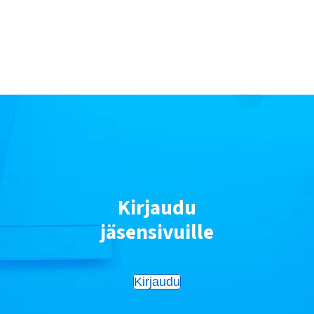
Kirjaudu
jäsensivuille
Kirjaudu