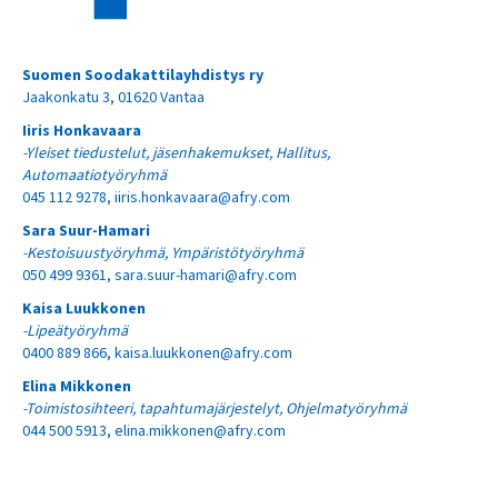
Suomen Soodakattilayhdistys ry
Jaakonkatu 3, 01620 Vantaa
Iiris Honkavaara
-Yleiset tiedustelut, jäsenhakemukset, Hallitus,
Automaatiotyöryhmä
045 112 9278,
iiris.honkavaara@afry.com
Sara Suur-Hamari
-Kestoisuustyöryhmä, Ympäristötyöryhmä
050 499 9361,
sara.suur-hamari@afry.com
Kaisa Luukkonen
-Lipeätyöryhmä
0400 889 866,
kaisa.luukkonen@afry.com
Elina Mikkonen
-Toimistosihteeri, tapahtumajärjestelyt,
Ohjelmatyöryhmä
044 500 5913,
elina.mikkonen@afry.com