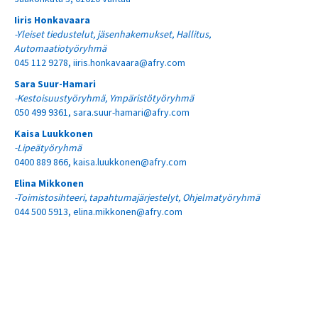
Iiris Honkavaara
-Yleiset tiedustelut, jäsenhakemukset, Hallitus,
Automaatiotyöryhmä
045 112 9278,
iiris.honkavaara@afry.com
Sara Suur-Hamari
-Kestoisuustyöryhmä, Ympäristötyöryhmä
050 499 9361,
sara.suur-hamari@afry.com
Kaisa Luukkonen
-Lipeätyöryhmä
0400 889 866,
kaisa.luukkonen@afry.com
Elina Mikkonen
-Toimistosihteeri, tapahtumajärjestelyt,
Ohjelmatyöryhmä
044 500 5913,
elina.mikkonen@afry.com