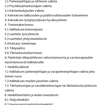
2.1 Puheenjohtajan ja sihteerin valinta
2.2 Pöytäkirjantarkastajien valinta
2.3 Ääntenlaskijoiden valinta
3. Kokouksen laillisuuden ja päätösvaltaisuuden toteaminen
4. Kokouksen työjärjestyksen hyväksyminen
5. Toimintakertomus
5.1 Hallituksen kokoonpano
5.2 Luettelo työryhmistä
5.3 Luettelot yhdyshenkilöistä
5.4 Katsaus toimintaan
5.5 Tilinpäätös
5.6 Tilintarkastuskertomus
6. Päätetään tilinpäätöksen vahvistamisesta ja vastuuvapauden
myöntämisestä hallitukselle
7. Henkilövalinnat
7.1 Hallituksen puheenjohtajan ja varapuheenjohtajan valinta joka
toinen vuosi
7.2 Hallituksen muiden jäsenten valinta
7.3 Tilintarkastajan ja varatilintarkastajan tai tilintarkastusyhteisön
valinta
8. Henkilöluettelot ja niiden muutokset
8.1 Yhdyshenkilöt
8.2 Vaurioraportointiyhdyshenkilöt