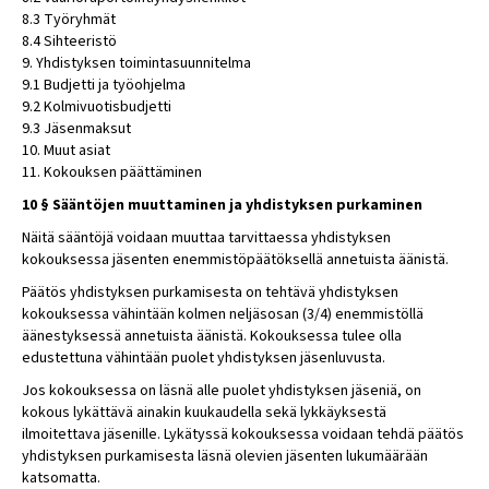
8.3 Työryhmät
8.4 Sihteeristö
9. Yhdistyksen toimintasuunnitelma
9.1 Budjetti ja työohjelma
9.2 Kolmivuotisbudjetti
9.3 Jäsenmaksut
10. Muut asiat
11. Kokouksen päättäminen
10 § Sääntöjen muuttaminen ja yhdistyksen purkaminen
Näitä sääntöjä voidaan muuttaa tarvittaessa yhdistyksen
kokouksessa jäsenten enemmistöpäätöksellä annetuista äänistä.
Päätös yhdistyksen purkamisesta on tehtävä yhdistyksen
kokouksessa vähintään kolmen neljäsosan (3/4) enemmistöllä
äänestyksessä annetuista äänistä. Kokouksessa tulee olla
edustettuna vähintään puolet yhdistyksen jäsenluvusta.
Jos kokouksessa on läsnä alle puolet yhdistyksen jäseniä, on
kokous lykättävä ainakin kuukaudella sekä lykkäyksestä
ilmoitettava jäsenille. Lykätyssä kokouksessa voidaan tehdä päätös
yhdistyksen purkamisesta läsnä olevien jäsenten lukumäärään
katsomatta.