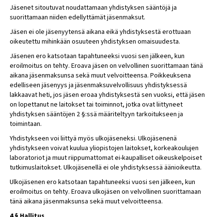
Jäsenet sitoutuvat noudattamaan yhdistyksen sääntöjä ja
suorittamaan niiden edellyttämät jäsenmaksut.
Jäsen ei ole jäsenyytensä aikana eikä yhdistyksestä erottuaan
oikeutettu mihinkään osuuteen yhdistyksen omaisuudesta.
Jäsenen ero katsotaan tapahtuneeksi vuosi sen jälkeen, kun
eroilmoitus on tehty. Eroava jäsen on velvollinen suorittamaan tänä
aikana jäsenmaksunsa sekä muut velvoitteensa. Poikkeuksena
edelliseen jäsenyys ja jäsenmaksuvelvollisuus yhdistyksessä
lakkaavat heti, jos jäsen eroaa yhdistyksestä sen vuoksi, että jäsen
on lopettanut ne laitokset tai toiminnot, jotka ovat liittyneet
yhdistyksen sääntöjen 2 §:ssä määriteltyyn tarkoitukseen ja
toimintaan.
Yhdistykseen voi liittyä myös ulkojäseneksi. Ulkojäsenenä
yhdistykseen voivat kuulua yliopistojen laitokset, korkeakoulujen
laboratoriot ja muut riippumattomat ei-kaupalliset oikeuskelpoiset
tutkimuslaitokset. Ulkojäsenellä ei ole yhdistyksessä äänioikeutta.
Ulkojäsenen ero katsotaan tapahtuneeksi vuosi sen jälkeen, kun
eroilmoitus on tehty. Eroava ulkojäsen on velvollinen suorittamaan
tänä aikana jäsenmaksunsa sekä muut velvoitteensa.
4 § Hallitus