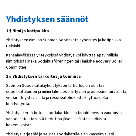
Yhdistyksen säännöt
1 § Nimi ja kotipaikka
Yhdistyksen nimi on Suomen Soodakattilayhdistys ja kotipaikka
Helsinki.
Kansainvälisissä yhteyksissä yhdistys voi käyttää epävirallisia
nimityksiä Finska Sodahusföreningen tai Finnish Recovery Boiler
Committee.
2 § Yhdistyksen tarkoitus ja toiminta
Suomen Soodakattilayhdistyksen tarkoitus on edistää
soodakattiloiden ja niihin läheisesti liittyvien prosessien turvallista,
ympäristöystävällistä ja resurssitehokasta käyttöä sekä
kehitystyötä.
Yhdistys kerää tietoja soodakattiloissa tapahtuneista vaurioista ja
vaaratilanteista sekä tiedottaa jäseniä näistä saaduista
kokemuksista.
Yhdistys järjestää ja seuraa soodakattila-alan kansainvälistä