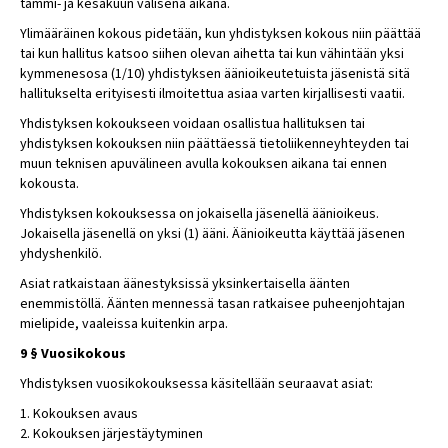
tammi- ja kesäkuun välisenä aikana.
Ylimääräinen kokous pidetään, kun yhdistyksen kokous niin päättää
tai kun hallitus katsoo siihen olevan aihetta tai kun vähintään yksi
kymmenesosa (1/10) yhdistyksen äänioikeutetuista jäsenistä sitä
hallitukselta erityisesti ilmoitettua asiaa varten kirjallisesti vaatii.
Yhdistyksen kokoukseen voidaan osallistua hallituksen tai
yhdistyksen kokouksen niin päättäessä tietoliikenneyhteyden tai
muun teknisen apuvälineen avulla kokouksen aikana tai ennen
kokousta.
Yhdistyksen kokouksessa on jokaisella jäsenellä äänioikeus.
Jokaisella jäsenellä on yksi (1) ääni. Äänioikeutta käyttää jäsenen
yhdyshenkilö.
Asiat ratkaistaan äänestyksissä yksinkertaisella äänten
enemmistöllä. Äänten mennessä tasan ratkaisee puheenjohtajan
mielipide, vaaleissa kuitenkin arpa.
9 § Vuosikokous
Yhdistyksen vuosikokouksessa käsitellään seuraavat asiat:
1. Kokouksen avaus
2. Kokouksen järjestäytyminen