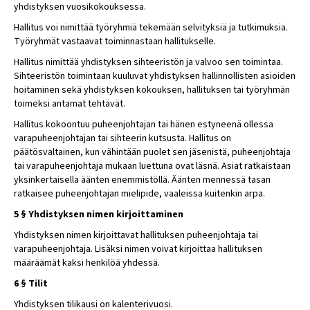
yhdistyksen vuosikokouksessa.
Hallitus voi nimittää työryhmiä tekemään selvityksiä ja tutkimuksia.
Työryhmät vastaavat toiminnastaan hallitukselle.
Hallitus nimittää yhdistyksen sihteeristön ja valvoo sen toimintaa.
Sihteeristön toimintaan kuuluvat yhdistyksen hallinnollisten asioiden
hoitaminen sekä yhdistyksen kokouksen, hallituksen tai työryhmän
toimeksi antamat tehtävät.
Hallitus kokoontuu puheenjohtajan tai hänen estyneenä ollessa
varapuheenjohtajan tai sihteerin kutsusta. Hallitus on
päätösvaltainen, kun vähintään puolet sen jäsenistä, puheenjohtaja
tai varapuheenjohtaja mukaan luettuna ovat läsnä. Asiat ratkaistaan
yksinkertaisella äänten enemmistöllä. Äänten mennessä tasan
ratkaisee puheenjohtajan mielipide, vaaleissa kuitenkin arpa.
5 § Yhdistyksen nimen kirjoittaminen
Yhdistyksen nimen kirjoittavat hallituksen puheenjohtaja tai
varapuheenjohtaja. Lisäksi nimen voivat kirjoittaa hallituksen
määräämät kaksi henkilöä yhdessä.
6 § Tilit
Yhdistyksen tilikausi on kalenterivuosi.