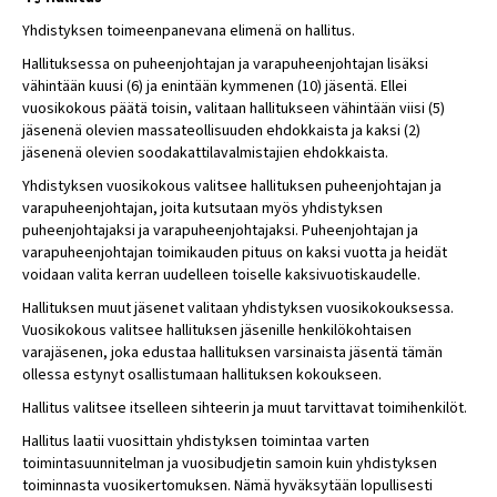
Yhdistyksen toimeenpanevana elimenä on hallitus.
Hallituksessa on puheenjohtajan ja varapuheenjohtajan lisäksi
vähintään kuusi (6) ja enintään kymmenen (10) jäsentä. Ellei
vuosikokous päätä toisin, valitaan hallitukseen vähintään viisi (5)
jäsenenä olevien massateollisuuden ehdokkaista ja kaksi (2)
jäsenenä olevien soodakattilavalmistajien ehdokkaista.
Yhdistyksen vuosikokous valitsee hallituksen puheenjohtajan ja
varapuheenjohtajan, joita kutsutaan myös yhdistyksen
puheenjohtajaksi ja varapuheenjohtajaksi. Puheenjohtajan ja
varapuheenjohtajan toimikauden pituus on kaksi vuotta ja heidät
voidaan valita kerran uudelleen toiselle kaksivuotiskaudelle.
Hallituksen muut jäsenet valitaan yhdistyksen vuosikokouksessa.
Vuosikokous valitsee hallituksen jäsenille henkilökohtaisen
varajäsenen, joka edustaa hallituksen varsinaista jäsentä tämän
ollessa estynyt osallistumaan hallituksen kokoukseen.
Hallitus valitsee itselleen sihteerin ja muut tarvittavat toimihenkilöt.
Hallitus laatii vuosittain yhdistyksen toimintaa varten
toimintasuunnitelman ja vuosibudjetin samoin kuin yhdistyksen
toiminnasta vuosikertomuksen. Nämä hyväksytään lopullisesti