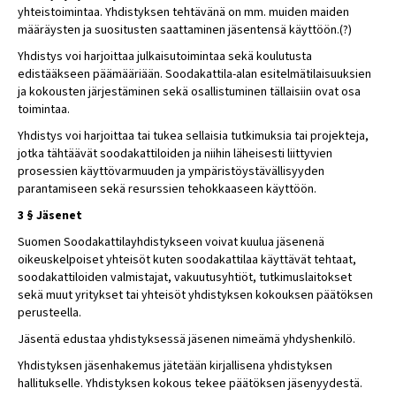
yhteistoimintaa. Yhdistyksen tehtävänä on mm. muiden maiden
määräysten ja suositusten saattaminen jäsentensä käyttöön.(?)
Yhdistys voi harjoittaa julkaisutoimintaa sekä koulutusta
edistääkseen päämääriään. Soodakattila-alan esitelmätilaisuuksien
ja kokousten järjestäminen sekä osallistuminen tällaisiin ovat osa
toimintaa.
Yhdistys voi harjoittaa tai tukea sellaisia tutkimuksia tai projekteja,
jotka tähtäävät soodakattiloiden ja niihin läheisesti liittyvien
prosessien käyttövarmuuden ja ympäristöystävällisyyden
parantamiseen sekä resurssien tehokkaaseen käyttöön.
3 § Jäsenet
Suomen Soodakattilayhdistykseen voivat kuulua jäsenenä
oikeuskelpoiset yhteisöt kuten soodakattilaa käyttävät tehtaat,
soodakattiloiden valmistajat, vakuutusyhtiöt, tutkimuslaitokset
sekä muut yritykset tai yhteisöt yhdistyksen kokouksen päätöksen
perusteella.
Jäsentä edustaa yhdistyksessä jäsenen nimeämä yhdyshenkilö.
Yhdistyksen jäsenhakemus jätetään kirjallisena yhdistyksen
hallitukselle. Yhdistyksen kokous tekee päätöksen jäsenyydestä.