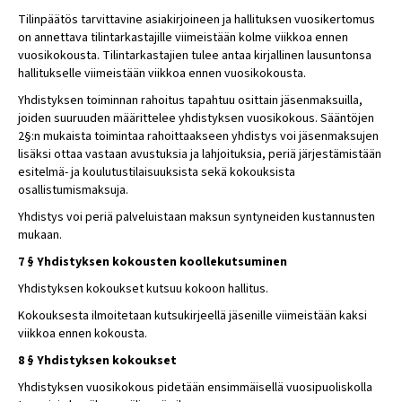
Tilinpäätös tarvittavine asiakirjoineen ja hallituksen vuosikertomus
on annettava tilintarkastajille viimeistään kolme viikkoa ennen
vuosikokousta. Tilintarkastajien tulee antaa kirjallinen lausuntonsa
hallitukselle viimeistään viikkoa ennen vuosikokousta.
Yhdistyksen toiminnan rahoitus tapahtuu osittain jäsenmaksuilla,
joiden suuruuden määrittelee yhdistyksen vuosikokous. Sääntöjen
2§:n mukaista toimintaa rahoittaakseen yhdistys voi jäsenmaksujen
lisäksi ottaa vastaan avustuksia ja lahjoituksia, periä järjestämistään
esitelmä- ja koulutustilaisuuksista sekä kokouksista
osallistumismaksuja.
Yhdistys voi periä palveluistaan maksun syntyneiden kustannusten
mukaan.
7 § Yhdistyksen kokousten koollekutsuminen
Yhdistyksen kokoukset kutsuu kokoon hallitus.
Kokouksesta ilmoitetaan kutsukirjeellä jäsenille viimeistään kaksi
viikkoa ennen kokousta.
8 § Yhdistyksen kokoukset
Yhdistyksen vuosikokous pidetään ensimmäisellä vuosipuoliskolla