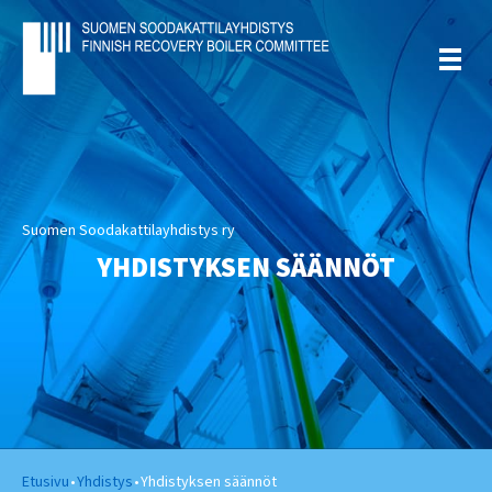
Suomen Soodakattilayhdistys ry
YHDISTYKSEN SÄÄNNÖT
Etusivu
•
Yhdistys
•
Yhdistyksen säännöt