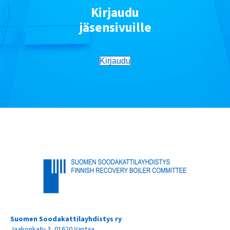
Kirjaudu
jäsensivuille
Kirjaudu
Suomen Soodakattilayhdistys ry
Jaakonkatu 3, 01620 Vantaa